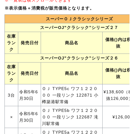
※一覧表は横スクロールできます
※表示価格＋消費税が販売価格となります。
スーパーＯＪクラシックシリーズ
スーパーOJ"クラシック”シリーズ２７
在庫
価格()内は税
ラン
発売日付
商品名
抜
ク
スーパーOJ"クラシック”シリーズ２６
在庫
価格()内は税
ラン
発売日付
商品名
抜
ク
ＯＪ TYPE5c ワフ１２２０
令和5年6
¥138,600（税
3台
００ 一段リンク 122871 小
月30日
抜126,000）
樽築港駅常備
ＯＪ TYPE5b ワフ１２２０
令和5年6
×
００ 一段リンク 122687 滝
¥126,000
月30日
川駅常備
ＯＪ TYPE5a ワフ１２２０