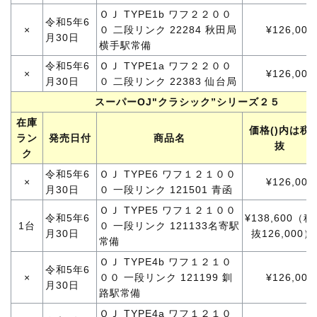
ＯＪ TYPE1b ワフ２２００
令和5年6
×
０ 二段リンク 22284 秋田局
¥126,000
月30日
横手駅常備
令和5年6
ＯＪ TYPE1a ワフ２２００
×
¥126,000
月30日
０ 二段リンク 22383 仙台局
スーパーOJ"クラシック”シリーズ２５
在庫
価格()内は税
ラン
発売日付
商品名
抜
ク
令和5年6
ＯＪ TYPE6 ワフ１２１００
×
¥126,000
月30日
０ 一段リンク 121501 青函
ＯＪ TYPE5 ワフ１２１００
令和5年6
¥138,600（税
1台
０ 一段リンク 121133名寄駅
月30日
抜126,000）
常備
ＯＪ TYPE4b ワフ１２１０
令和5年6
×
００ 一段リンク 121199 釧
¥126,000
月30日
路駅常備
ＯＪ TYPE4a ワフ１２１０