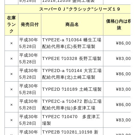
5月28日
12018,12035 盛岡工場製
スーパーＯＪ”クラシック”シリーズ１９
在庫
価格()内は税
ラン
発売日付
商品名
抜
ク
平成30年
TYPE2E-a ﾜ10364 幡生工場
×
¥86,000
5月28日
配給代用車(広)長野工場製
平成30年
×
TYPE2E ﾜ10328 長野工場製
¥83,000
5月28日
平成30年
TYPE2D-a ﾜ10144 大宮工場
×
¥86,000
5月28日
配給代用車(北)土崎工場製
平成30年
×
TYPE2D ﾜ10189 土崎工場製
¥83,000
5月28日
平成30年
TYPE2C-a ﾜ10472 郡山工場
×
¥86,000
5月28日
配給代用車(仙)多度津工場
平成30年
TYPE2C ﾜ10470 多度津工
×
¥83,000
5月28日
場製
平成30年
TYPE2B ﾜ10281,10198 新