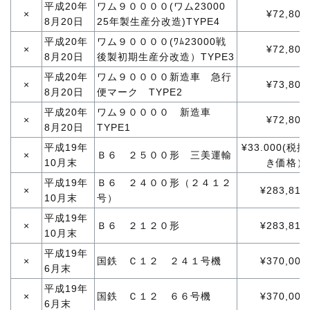
平成20年
ワム９００００(ワム23000
×
¥72,800
8月20日
25年製生産分改造)TYPE4
平成20年
ワム９００００(ﾜﾑ23000戦
×
¥72,800
8月20日
後製初期生産分改造）TYPE3
平成20年
ワム９００００新造車 急行
×
¥73,800
8月20日
便マーク TYPE2
平成20年
ワム９００００ 新造車
×
¥72,800
8月20日
TYPE1
平成19年
¥33.000(税抜
×
Ｂ６ ２５００形 三美運輸
10月末
き価格）
平成19年
Ｂ６ ２４００形（２４１２
×
¥283,810
10月末
号）
平成19年
×
Ｂ６ ２１２０形
¥283,810
10月末
平成19年
×
国鉄 Ｃ１２ ２４１号機
¥370,000
6月末
平成19年
×
国鉄 Ｃ１２ ６６号機
¥370,000
6月末