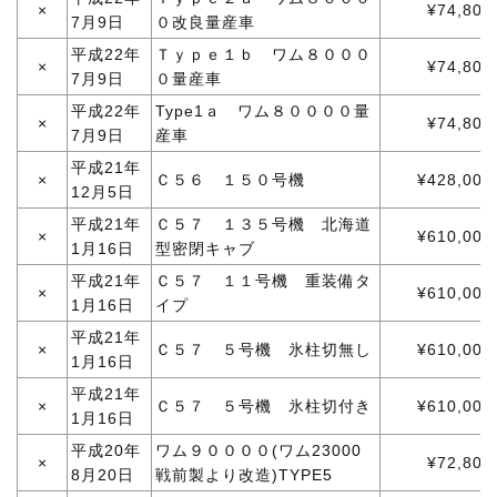
×
¥74,800
7月9日
０改良量産車
平成22年
Ｔｙｐｅ１ｂ ワム８０００
×
¥74,800
7月9日
０量産車
平成22年
Type1ａ ワム８００００量
×
¥74,800
7月9日
産車
平成21年
×
Ｃ５６ １５０号機
¥428,000
12月5日
平成21年
Ｃ５７ １３５号機 北海道
×
¥610,000
1月16日
型密閉キャブ
平成21年
Ｃ５７ １１号機 重装備タ
×
¥610,000
1月16日
イプ
平成21年
×
Ｃ５７ ５号機 氷柱切無し
¥610,000
1月16日
平成21年
×
Ｃ５７ ５号機 氷柱切付き
¥610,000
1月16日
平成20年
ワム９００００(ワム23000
×
¥72,800
8月20日
戦前製より改造)TYPE5