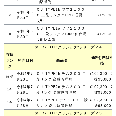
山駅常備
ＯＪ TYPE1b ワフ２１００
令和5年6
×
０ 二段リンク 21437 長野
¥126,000
月30日
長ﾓﾄ
ＯＪ TYPE1a ワフ２１００
令和5年6
×
０ 二段リンク 21000 仙台局
¥126,000
月30日
長町駅常備
スーパーOJ"クラシック”シリーズ２４
在庫
価格()内は税
ラン
発売日付
商品名
抜
ク
令和4年7
ＯＪ TYPE2b テム３００ 二
¥102,300（税
僅少
月28日
段リンク 高崎管理局
抜93,000）
令和4年7
ＯＪ TYPE2a テム３００ 二
¥102,300（税
1台
月28日
段リンク 名古屋管理局
抜93,000）
令和4年7
ＯＪ TYPE1 テム１００ 一段
¥102,300（税
1台
月28日
リンク 名古屋管理局
抜93,000）
スーパーOJ"クラシック”シリーズ２３