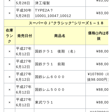
×
¥83,000
5月28日
津工場製
平成30年
TYPE2A ﾜ
×
¥83,000
5月28日
10001,10047,10012
スーパーＯＪ”クラシック”シリーズ１～１８
在庫
価格()内は税
ラン
発売日付
商品名
抜
ク
平成27年
×
国鉄テラ１ 後期 （名）
¥88,000
6月12日
平成27年
×
国鉄テラ１ 前期
¥88,000
6月12日
平成27年
¥107800（税
×
国鉄レム６０００
6月12日
抜98.000円）
平成27年
×
国鉄レム５０００
¥88,000
6月12日
平成27年
×
東武ワラ１
¥88,000
6月12日