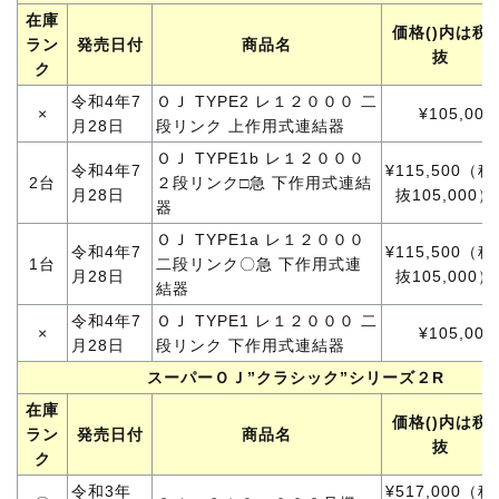
在庫
価格()内は税
ラン
発売日付
商品名
抜
ク
令和4年7
ＯＪ TYPE2 レ１２０００ 二
×
¥105,000
月28日
段リンク 上作用式連結器
ＯＪ TYPE1b レ１２０００
令和4年7
¥115,500（税
2台
２段リンク□急 下作用式連結
月28日
抜105,000）
器
ＯＪ TYPE1a レ１２０００
令和4年7
¥115,500（税
1台
二段リンク〇急 下作用式連
月28日
抜105,000）
結器
令和4年7
ＯＪ TYPE1 レ１２０００ 二
×
¥105,000
月28日
段リンク 下作用式連結器
スーパーＯＪ”クラシック”シリーズ２R
在庫
価格()内は税
ラン
発売日付
商品名
抜
ク
令和3年
¥517,000（税