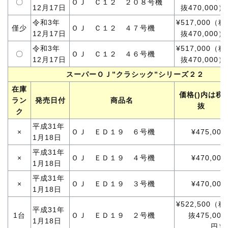
〇
ＯＪ Ｃ１２ ２０８号機
12月17日
抜470,000）
令和3年
¥517,000（税
僅少
ＯＪ Ｃ１２ ４７号機
12月17日
抜470,000）
令和3年
¥517,000（税
〇
ＯＪ Ｃ１２ ４６号機
12月17日
抜470,000）
スーパーＯＪ”クラシック”シリーズ２２
在庫
価格()内は税
ラン
発売日付
商品名
抜
ク
平成31年
×
ＯＪ ＥＤ１９ ６号機
¥475,000
1月18日
平成31年
×
ＯＪ ＥＤ１９ ４号機
¥470,000
1月18日
平成31年
×
ＯＪ ＥＤ１９ ３号機
¥470,000
1月18日
¥522,500（税
平成31年
1台
ＯＪ ＥＤ１９ ２号機
抜475,000
1月18日
円）