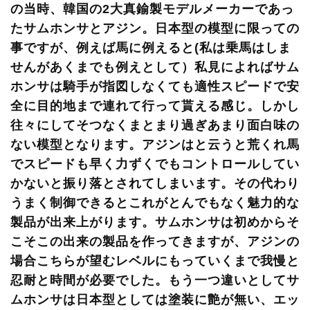
の当時、韓国の2大真鍮製モデルメーカーであっ
たサムホンサとアジン。日本型の模型に限っての
事ですが、例えば馬に例えると(私は乗馬はしま
せんがあくまでも例えとして）私見によればサム
ホンサは騎手が指図しなくても適性スピードで安
全に目的地まで連れて行って貰える感じ。しかし
往々にしてそつなくまとまり過ぎあまり面白味の
ない模型となります。アジンはと云うと荒くれ馬
でスピードも早く力ずくでもコントロールしてい
かないと振り落とされてしまいます。その代わり
うまく制御できるとこれがとんでもなく魅力的な
製品が出来上がります。サムホンサは初めからそ
こそこの出来の製品を作ってきますが、アジンの
場合こちらが望むレベルにもっていくまで我慢と
忍耐と時間が必要でした。もう一つ違いとしてサ
ムホンサは日本型としては塗装に艶が無い、エッ