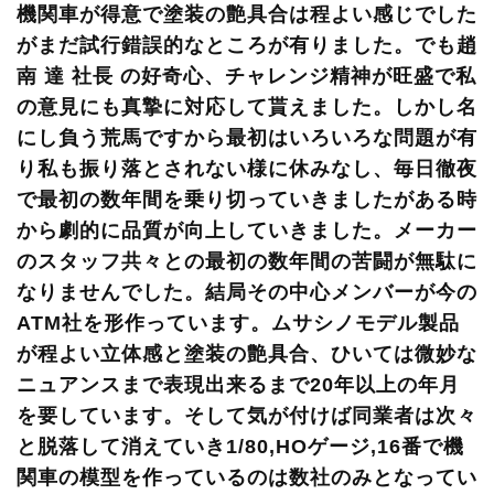
機関車が得意で塗装の艶具合は程よい感じでした
がまだ試行錯誤的なところが有りました。でも趙
南 達 社長 の好奇心、チャレンジ精神が旺盛で私
の意見にも真摯に対応して貰えました。しかし名
にし負う荒馬ですから最初はいろいろな問題が有
り私も振り落とされない様に休みなし、毎日徹夜
で最初の数年間を乗り切っていきましたがある時
から劇的に品質が向上していきました。メーカー
のスタッフ共々との最初の数年間の苦闘が無駄に
なりませんでした。結局その中心メンバーが今の
ATM社を形作っています。ムサシノモデル製品
が程よい立体感と塗装の艶具合、ひいては微妙な
ニュアンスまで表現出来るまで20年以上の年月
を要しています。そして気が付けば同業者は次々
と脱落して消えていき1/80,HOゲージ,16番で機
関車の模型を作っているのは数社のみとなってい