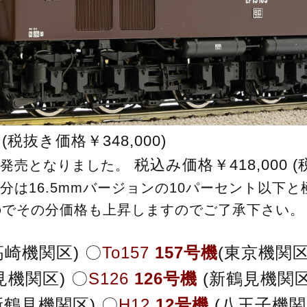
(税抜き価格￥348,000)
税込み価格￥418,000 (
時発売となりました。
注分は16.5mmバージョンの10パーセント以下
のでその分価格も上昇しますのでご了承下さい。
高崎機関区) 〇
To157
157号機
(東京機関区
見機関区) 〇
S126
126号機
(新鶴見機関
新鶴見機関区) 〇
H12
12号機
(八王子機関