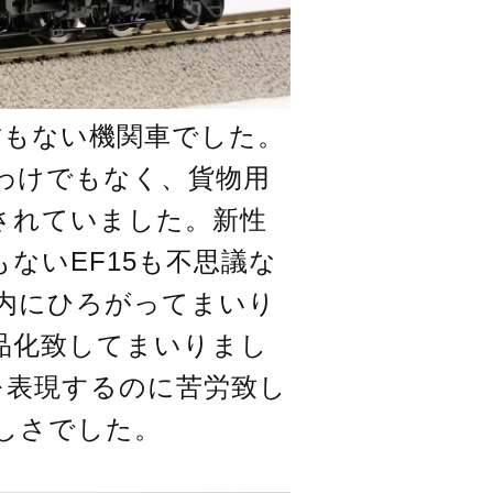
変哲もない機関車でした。
るわけでもなく、貨物用
囃されていました。新性
もないEF15も不思議な
内にひろがってまいり
品化致してまいりまし
を表現するのに苦労致し
しさでした。