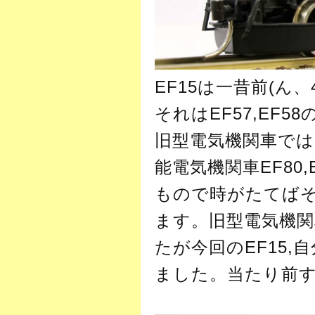
EF15は一昔前(
それはEF57,E
旧型電気機関車では
能電気機関車EF80
もので時がたてば
ます。旧型電気機
たが今回のEF15
ました。当たり前