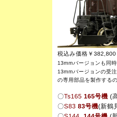
税込み価格￥382,800 
13mmバージョンも同
13mmバージョンの受
の専用部品を製作する
〇
Ts165
165号機
(
〇
S83
83号機
(新鶴
〇
S144
144号機
(