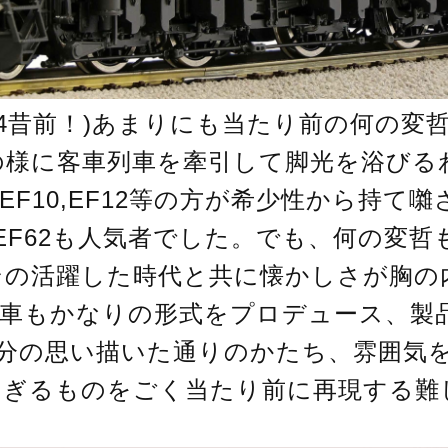
ん、4昔前！)あまりにも当たり前の何の
F58の様に客車列車を牽引して脚光を浴び
EF10,EF12等の方が希少性から持て
,EF62も人気者でした。でも、何の変哲
その活躍した時代と共に懐かしさが胸の
関車もかなりの形式をプロデュース、製
,自分の思い描いた通りのかたち、雰囲気
すぎるものをごく当たり前に再現する難