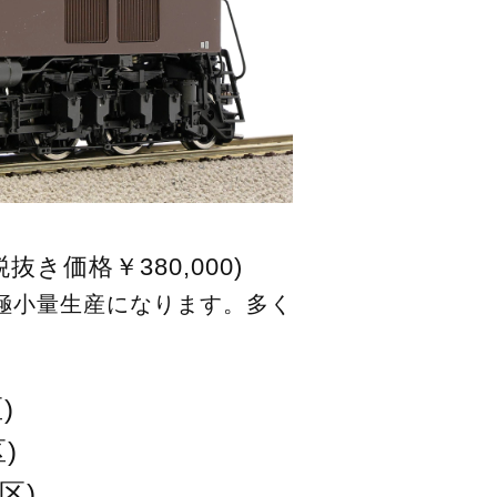
税抜き価格￥380,000)
と極小量生産になります。多く
)
区)
区)