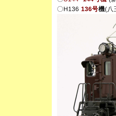
〇H136
136号
機
(八