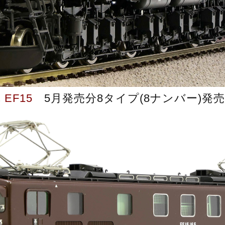
車
EF15
5月発売分8タイプ(8ナンバー)発