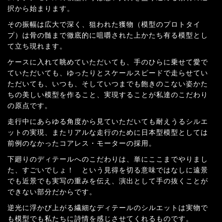
（土）１２：００～１８：００
択から始まります。
（日）１２：００～１７：3０
その振幅は広大で深く、狙われた獲物（模型のプロトタイ
（月）臨時休業
プ）は骨の髄まで徹底的に咀嚼された上かたち有る模型とし
ご迷惑をお掛けしますがご了承の程お願い申し上げま
て立ち現れます。
す。
店主の復帰がはっきり次第またインフォメーションさせ
ケースに入れて眺めていただいても、手のひらに乗せて愛で
て頂きます。
ていただいても、ゆったりとスケールスピードで走らせてい
ただいても、いつも、そしていつまでも飽きのこない姿かた
2022/08/29
ちの美しい模型を作ること、実現することが私達のこだわり
国鉄／ＪＲ ＥＦ６４ １０００（実車写真追加）
の原点です。
2022/08/28
走行中にあらゆる角度から見ていただいても耐えうるシルエ
ＤＤ５１落穂ひろいの巻 その９
ットの実現、またリアルな走行のために日本型模型としては
2022/08/21
前例のなかったコアレス・モーターの採用。
EF62予約開始
2022/08/20
下廻りのディテールへのこだわりは、単にここまでやりまし
EF62 注文書 ＰＤＦ ダウンロード 追加
た、すごいでしょ！ という見得を切る意味ではなしに遠景
2022/08/20
でも近景でも実写の重みを伝え、演出として手の抜くことが
国鉄／ＪＲ ＥＦ６４ １０００
できない部分だからです。
2022/08/07
逆光に浮かび上がる繊細なディテールのシルエットは実物で
ＥＦ６０ 9月発売
も模型でも私たちに詩情を感じさせてくれるものです。