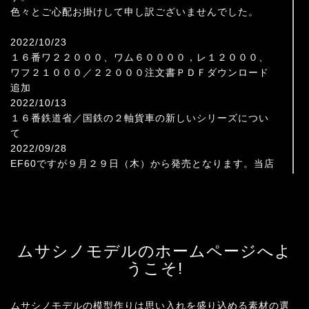
色々とご心配お掛けして申し訳ございませんでした。
2022/10/23
１６番ワ２２０００、ワム６００００，レ１２０００、
ワフ２１０００／２２０００注文書ＰＤＦダウンロード
追加
2022/10/13
１６番鉄道省／国鉄の２軸貨車の新しいシリーズについ
て
2022/09/28
EF60ですが９月２９日（木）から発売となります。当店
では金曜日からとなりますのでご了承下さい。
尚店主不在の為、長時間のご来店はご遠慮下さい。ご了
承の程お願い申し上げます。
2022/08/31
誠に勝手ながら店主（社長）がしばらく不在のまま営業
ムサシノモデルのホームページへよ
させて頂きます。
うこそ!
とりあえず営業日の時間帯を下記の通り一部変更させて
頂きます。
（金）１２：００～１８：００
ムサシノモデルの模型作りは思い入れを盛り込める素材の選